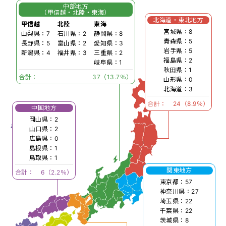
中部地方
（甲信越・北陸・東海）
北海道・東北地方
甲信越
北陸
東海
宮城県：8
山梨県：7
石川県：2
静岡県：8
青森県：5
長野県：5
富山県：2
愛知県：3
岩手県：5
新潟県：4
福井県：3
三重県：2
福島県：2
岐阜県：1
秋田県：1
合計：
37（13.7％）
山形県：0
北海道：3
合計：
24（8.9％）
中国地方
岡山県：2
山口県：2
広島県：0
島根県：1
鳥取県：1
関東地方
合計：
6（2.2％）
東京都：57
神奈川県：27
埼玉県：22
千葉県：22
茨城県：8