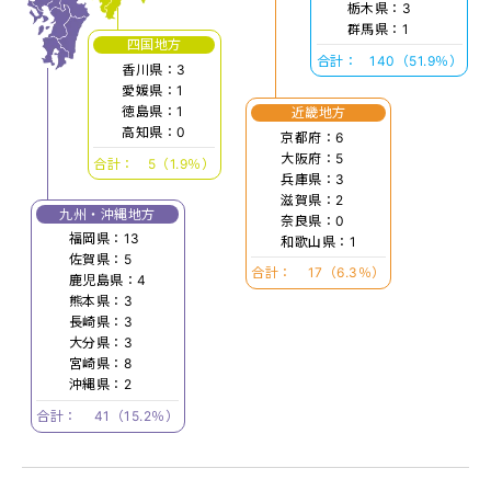
栃木県：3
群馬県：1
四国地方
合計：
140（51.9％）
香川県：3
愛媛県：1
徳島県：1
近畿地方
高知県：0
京都府：6
大阪府：5
合計：
5（1.9％）
兵庫県：3
滋賀県：2
九州・沖縄地方
奈良県：0
福岡県：13
和歌山県：1
佐賀県：5
合計：
17（6.3％）
鹿児島県：4
熊本県：3
長崎県：3
大分県：3
宮崎県：8
沖縄県：2
合計：
41（15.2％）