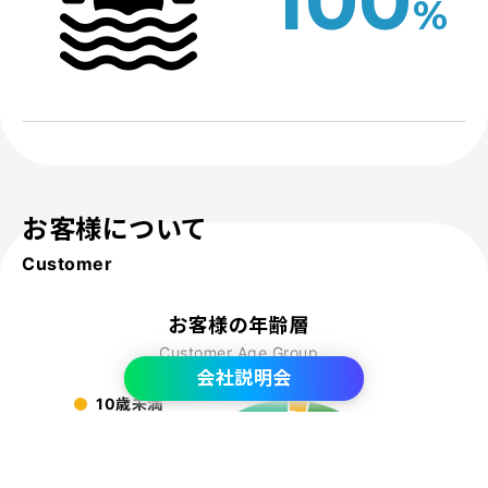
100
%
お客様について
Customer
お客様の年齢層
Customer Age Group
会社説明会
10歳未満
3
%
1
%
10代
12
%
10
%
20代
4
%
30代
16
%
9
%